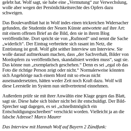
gelebt hat. Wolf sagt, sie habe eine „Vermutung“ zur Verwechslung,
wolle aber wegen der Persönlichkeitsrechte des Opfers dazu
schweigen.
Das Boulevardblatt hat in Wolf indes einen trickreichen Widersacher
gefunden, die Studentin der Neuen Künste antwortete auf ihre Art:
mit einem offenen Brief an die Bild, den sie in ihrem Blog
veröffentlichte. Dort spricht sie von „Rufmord“ und nennt die Sache
„widerlich“. Der Eintrag verbreitete sich rasant im Netz, die
Entrüstung ist groß. Wolf gibt seither Interview um Interview. Sie
wolle darauf aufmerksam machen, dass „der Sachverhalt, Bilder von
Mordopfern zu veröffentlichen, skandalisiert werden muss“, sagt sie.
Das könne nun „exemplarisch geschehen.“ Denn es sei „egal ob das
Foto die richtige Person zeigt oder nicht.“ Normalerweise könnten
sich Angehörige nach einem Mord mit so etwas nicht
auseinandersetzten, hätten weder Zeit noch Kraft dazu. Wolf will
diese Leerstelle im System nun stellvertretend einnehmen.
Außerdem prüfe sie mit ihrer Anwältin eine Klage gegen das Blatt,
sagt sie. Diese habe sich bisher nicht bei ihr entschuldigt. Der Bild-
Sprecher sagt dagegen, es sei „schnellstmöglich ein
Entschuldigungsschreiben“ verschickt worden. Vielleicht ja an die
falsche Adresse?
Marco Maurer
Das Interview mit Hannah Wolf auf Bayern 2 Zündfunk: