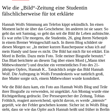
Wie die „Bild“-Zeitung eine Studentin
fälschlicherweise für tot erklärte
Hannah Wolfs Stimmung am Telefon kippt sekündlich. Im einen
Moment lacht sie über das Geschehene. Im anderen ist sie sauer. So
geht das seit Samstag, so geht das seit die Bild ihr Leben aufmischte.
Es war zehn Uhr morgens, die Studentin, 26, ging ihrem Nebenjob
in einem Bremer Weingeschäft nach. In ihrem Blog schildert sie
diesen Morgen so: „In meiner kurzen Raucherpause schau ich auf
mein Handy und fasse es nicht. Die Bild hat mich für tot erklärt. Ein
Mord in Berlin. Dazu mein Foto. Teile meiner Biografie benutzt.“
Das Blatt berichtete an diesem Tag über einen Mord („Mann tötet
Mitbewohnerin“) und druckte ein vermeintliches Foto des 21-
jährigen Opfers, Hannah K.. Tatsächlich zeigte das Bild Hannah
Wolf. Die Aufregung in Wolfs Freundeskreis war natürlich groß,
ihre Mutter sorgte sich, einem Mitbewohner wurde kondoliert.
Wie die Bild dazu kam, ein Foto aus Hannah Wolfs Blog und Teile
ihrer Biografie zu verwenden, ist ungeklärt. Am Montag wurde eine
Richtigstellung gedruckt. Der Pressesprecher der Zeitung, Tobias
Fröhlich, reagiert ausweichend, spricht davon, es werde „intensiv“
geprüft, wie der Fehler geschehen konnte. Sicher ist: in Wolfs Blog
steht, dass sie wie das Opfer auch Hannah heißt und früher in Berlin