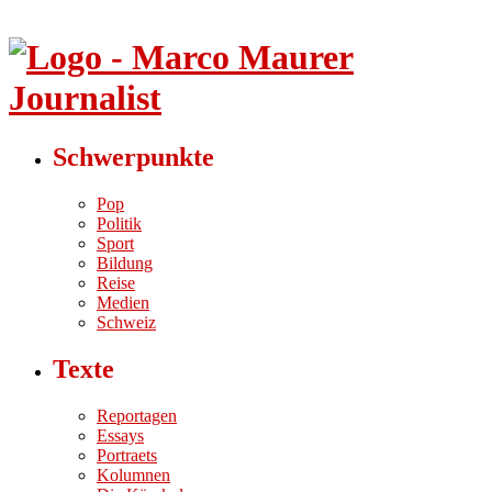
Schwerpunkte
Pop
Politik
Sport
Bildung
Reise
Medien
Schweiz
Texte
Reportagen
Essays
Portraets
Kolumnen