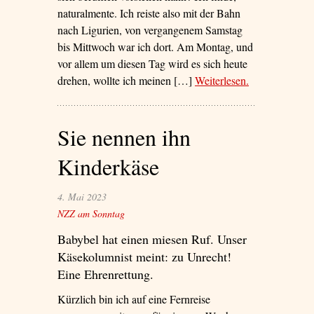
naturalmente. Ich reiste also mit der Bahn
nach Ligurien, von vergangenem Samstag
bis Mittwoch war ich dort. Am Montag, und
vor allem um diesen Tag wird es sich heute
drehen, wollte ich meinen […]
Weiterlesen
– ‘Ich hatte in
.
Sanremo zu
tun …’
Sie nennen ihn
Kinderkäse
4. Mai 2023
NZZ am Sonntag
Babybel hat einen miesen Ruf. Unser
Käsekolumnist meint: zu Unrecht!
Eine Ehrenrettung.
Kürzlich bin ich auf eine Fernreise