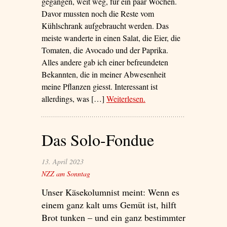
gegangen, weit weg, für ein paar Wochen.
Davor mussten noch die Reste vom
Kühlschrank aufgebraucht werden. Das
meiste wanderte in einen Salat, die Eier, die
Tomaten, die Avocado und der Paprika.
Alles andere gab ich einer befreundeten
Bekannten, die in meiner Abwesenheit
meine Pflanzen giesst. Interessant ist
allerdings, was […]
Weiterlesen
– ‘Sie nennen ihn
.
Kinderkäse’
Das Solo-Fondue
13. April 2023
NZZ am Sonntag
Unser Käsekolumnist meint: Wenn es
einem ganz kalt ums Gemüt ist, hilft
Brot tunken – und ein ganz bestimmter