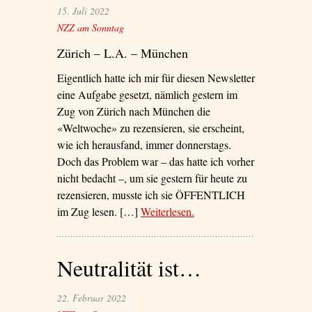
15. Juli 2022
NZZ am Sonntag
Zürich – L.A. – München
Eigentlich hatte ich mir für diesen Newsletter
eine Aufgabe gesetzt, nämlich gestern im
Zug von Zürich nach München die
«Weltwoche» zu rezensieren, sie erscheint,
wie ich herausfand, immer donnerstags.
Doch das Problem war – das hatte ich vorher
nicht bedacht –, um sie gestern für heute zu
rezensieren, musste ich sie ÖFFENTLICH
im Zug lesen. […]
Weiterlesen
– ‘Als ich mit Roger
.
Köppel Zug fuhr’
Neutralität ist…
22. Februar 2022