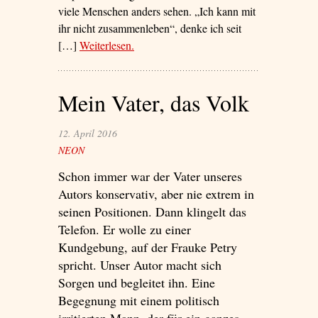
viele Menschen anders sehen. „Ich kann mit
ihr nicht zusammenleben“, denke ich seit
[…]
Weiterlesen
– ‘Hin oder weg?’
.
Mein Vater, das Volk
12. April 2016
NEON
Schon immer war der Vater unseres
Autors konservativ, aber nie extrem in
seinen Positionen. Dann klingelt das
Telefon. Er wolle zu einer
Kundgebung, auf der Frauke Petry
spricht. Unser Autor macht sich
Sorgen und begleitet ihn. Eine
Begegnung mit einem politisch
irritierten Mann, der für ein ganzes