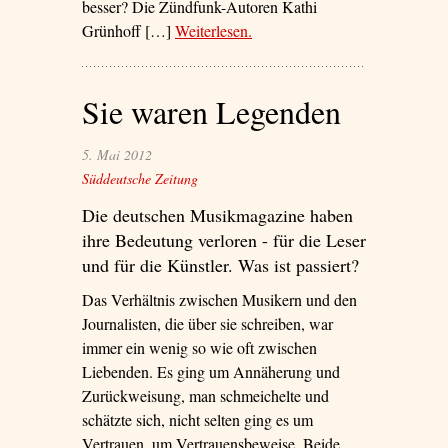
besser? Die Zündfunk-Autoren Kathi
Grünhoff […]
Weiterlesen
– ‘Love in a Cloud’
.
Sie waren Legenden
5. Mai 2012
Süddeutsche Zeitung
Die deutschen Musikmagazine haben
ihre Bedeutung verloren - für die Leser
und für die Künstler. Was ist passiert?
Das Verhältnis zwischen Musikern und den
Journalisten, die über sie schreiben, war
immer ein wenig so wie oft zwischen
Liebenden. Es ging um Annäherung und
Zurückweisung, man schmeichelte und
schätzte sich, nicht selten ging es um
Vertrauen, um Vertrauensbeweise. Beide