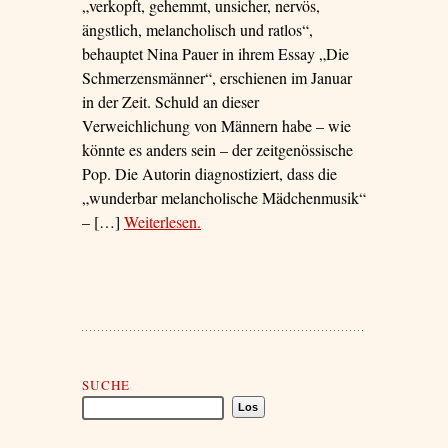
„verkopft, gehemmt, unsicher, nervös,
ängstlich, melancholisch und ratlos“,
behauptet Nina Pauer in ihrem Essay „Die
Schmerzensmänner“, erschienen im Januar
in der Zeit. Schuld an dieser
Verweichlichung von Männern habe – wie
könnte es anders sein – der zeitgenössische
Pop. Die Autorin diagnostiziert, dass die
„wunderbar melancholische Mädchenmusik“
– […]
Weiterlesen
– ‘Verschwörung der Vollbärte’
.
Suche Marco Maurer
SUCHE