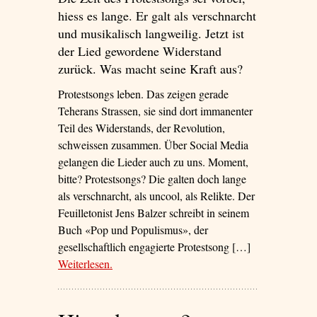
hiess es lange. Er galt als verschnarcht
und musikalisch langweilig. Jetzt ist
der Lied gewordene Widerstand
zurück. Was macht seine Kraft aus?
Protestsongs leben. Das zeigen gerade
Teherans Strassen, sie sind dort immanenter
Teil des Widerstands, der Revolution,
schweissen zusammen. Über Social Media
gelangen die Lieder auch zu uns. Moment,
bitte? Protestsongs? Die galten doch lange
als verschnarcht, als uncool, als Relikte. Der
Feuilletonist Jens Balzer schreibt in seinem
Buch «Pop und Populismus», der
gesellschaftlich engagierte Protestsong […]
Weiterlesen
– ‘Warum die Protestsongs zurück sind – und
.
ob der Song «Layla» dazugehört’