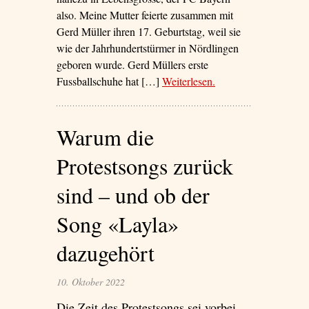
also. Meine Mutter feierte zusammen mit
Gerd Müller ihren 17. Geburtstag, weil sie
wie der Jahrhundertstürmer in Nördlingen
geboren wurde. Gerd Müllers erste
Fussballschuhe hat […]
Weiterlesen
– ‘FC Heimatlos’
.
Warum die
Protestsongs zurück
sind – und ob der
Song «Layla»
dazugehört
10. Oktober 2022
Die Zeit des Protestsongs sei vorbei,