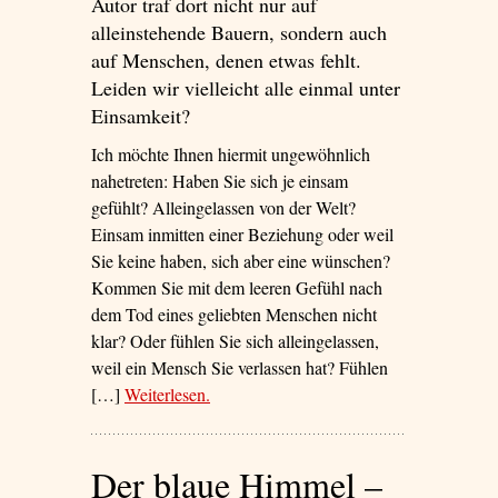
Autor traf dort nicht nur auf
alleinstehende Bauern, sondern auch
auf Menschen, denen etwas fehlt.
Leiden wir vielleicht alle einmal unter
Einsamkeit?
Ich möchte Ihnen hiermit ungewöhnlich
nahetreten: Haben Sie sich je einsam
gefühlt? Alleingelassen von der Welt?
Einsam inmitten einer Beziehung oder weil
Sie keine haben, sich aber eine wünschen?
Kommen Sie mit dem leeren Gefühl nach
dem Tod eines geliebten Menschen nicht
klar? Oder fühlen Sie sich alleingelassen,
weil ein Mensch Sie verlassen hat? Fühlen
[…]
Weiterlesen
– ‘Warum die Einsamen aus aller Welt in
.
ein irisches Dorf reisen’
Der blaue Himmel –