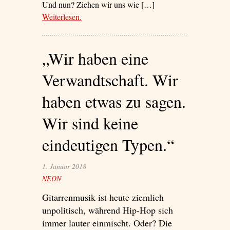
Und nun? Ziehen wir uns wie […]
Weiterlesen
– ‘Klänge aus der Arche Noah’
.
„Wir haben eine
Verwandtschaft. Wir
haben etwas zu sagen.
Wir sind keine
eindeutigen Typen.“
1. Januar 2018
NEON
Gitarrenmusik ist heute ziemlich
unpolitisch, während Hip-Hop sich
immer lauter einmischt. Oder? Die