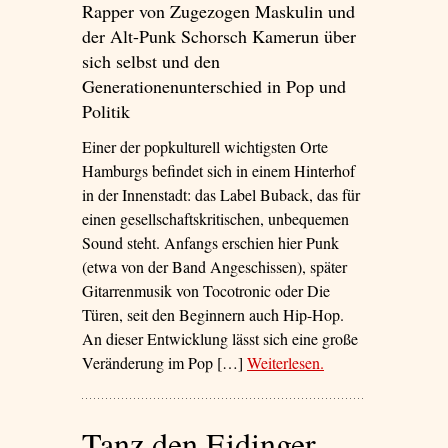
Rapper von Zugezogen Maskulin und
der Alt-Punk Schorsch Kamerun über
sich selbst und den
Generationenunterschied in Pop und
Politik
Einer der popkulturell wichtigsten Orte
Hamburgs befindet sich in einem Hinterhof
in der Innenstadt: das Label Buback, das für
einen gesellschaftskritischen, unbequemen
Sound steht. Anfangs erschien hier Punk
(etwa von der Band Angeschissen), später
Gitarrenmusik von Tocotronic oder Die
Türen, seit den Beginnern auch Hip-Hop.
An dieser Entwicklung lässt sich eine große
Veränderung im Pop […]
Weiterlesen
– ‘„Wir haben eine
.
Verwandtschaft.
Wir haben etwas zu
Tanz den Eidinger
sagen. Wir sind