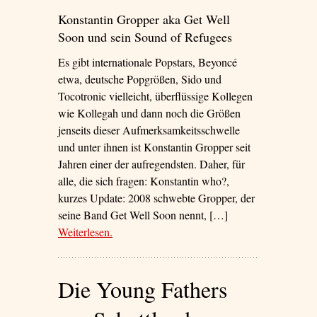
Konstantin Gropper aka Get Well
Soon und sein Sound of Refugees
Es gibt internationale Popstars, Beyoncé
etwa, deutsche Popgrößen, Sido und
Tocotronic vielleicht, überflüssige Kollegen
wie Kollegah und dann noch die Größen
jenseits dieser Aufmerksamkeitsschwelle
und unter ihnen ist Konstantin Gropper seit
Jahren einer der aufregendsten. Daher, für
alle, die sich fragen: Konstantin who?,
kurzes Update: 2008 schwebte Gropper, der
seine Band Get Well Soon nennt, […]
Weiterlesen
– ‘Eine Raumsonde schwebt über uns’
.
Die Young Fathers