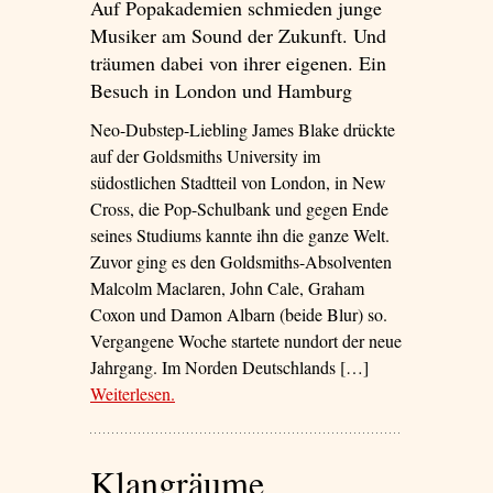
Auf Popakademien schmieden junge
Musiker am Sound der Zukunft. Und
träumen dabei von ihrer eigenen. Ein
Besuch in London und Hamburg
Neo-Dubstep-Liebling James Blake drückte
auf der Goldsmiths University im
südostlichen Stadtteil von London, in New
Cross, die Pop-Schulbank und gegen Ende
seines Studiums kannte ihn die ganze Welt.
Zuvor ging es den Goldsmiths-Absolventen
Malcolm Maclaren, John Cale, Graham
Coxon und Damon Albarn (beide Blur) so.
Vergangene Woche startete nundort der neue
Jahrgang. Im Norden Deutschlands […]
Weiterlesen
– ‘Top of the Profs’
.
Klangräume