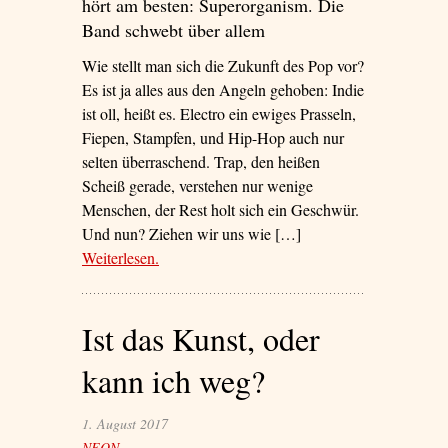
hört am besten: Superorganism. Die
Band schwebt über allem
Wie stellt man sich die Zukunft des Pop vor?
Es ist ja alles aus den Angeln gehoben: Indie
ist oll, heißt es. Electro ein ewiges Prasseln,
Fiepen, Stampfen, und Hip-Hop auch nur
selten überraschend. Trap, den heißen
Scheiß gerade, verstehen nur wenige
Menschen, der Rest holt sich ein Geschwür.
Und nun? Ziehen wir uns wie […]
Weiterlesen
– ‘Klänge aus der Arche Noah’
.
Ist das Kunst, oder
kann ich weg?
1. August 2017
NEON