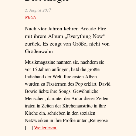
2. August 2017
NEON
Nach vier Jahren kehren Arcade Fire
mit ihrem Album „Everything Now“
zurück. Es zeugt von Größe, nicht von
Größenwahn
Musikmagazine nannten sie, nachdem sie
vor 15 Jahren anfingen, bald die größte
Indieband der Welt. Ihre ersten Alben
wurden zu Fixsternen des Pop erklärt. David
Bowie liebte ihre Songs. Gewöhnliche
Menschen, darunter der Autor dieser Zeilen,
traten in Zeiten der Kirchenaustritte in ihre
Kirche ein, schrieben in den sozialen
Netzwerken in ihre Profile unter „Religiöse
[…]
Weiterlesen
– ‘Orchester unter der Discokugel’
.