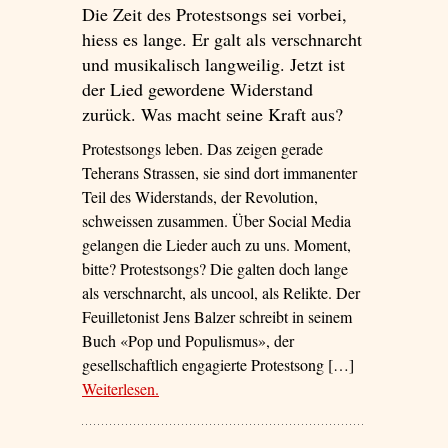
Die Zeit des Protestsongs sei vorbei,
hiess es lange. Er galt als verschnarcht
und musikalisch langweilig. Jetzt ist
der Lied gewordene Widerstand
zurück. Was macht seine Kraft aus?
Protestsongs leben. Das zeigen gerade
Teherans Strassen, sie sind dort immanenter
Teil des Widerstands, der Revolution,
schweissen zusammen. Über Social Media
gelangen die Lieder auch zu uns. Moment,
bitte? Protestsongs? Die galten doch lange
als verschnarcht, als uncool, als Relikte. Der
Feuilletonist Jens Balzer schreibt in seinem
Buch «Pop und Populismus», der
gesellschaftlich engagierte Protestsong […]
Weiterlesen
– ‘Warum die Protestsongs zurück sind – und
.
ob der Song «Layla» dazugehört’