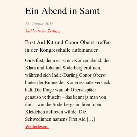
Ein Abend in Samt
23. Januar 2013
Süddeutsche Zeitung
First Aid Kit und Conor Oberst treffen
in der Kongresshalle aufeinander
Girls first, denn es ist ein Konzertabend, den
Klara und Johanna Söderberg eröffnen,
während sich Indie-Darling Conor Oberst
hinter der Bühne der Kongresshalle versteckt
hält. Die Frage war, ob Oberst später
genauso verhuscht – das kennt ja man von
ihm – wie die Söderbergs in ihren roten
Kleidchen auftreten würde. Die
Schwedinnen namens First Aid […]
Weiterlesen
– ‘Ein Abend in Samt’
.