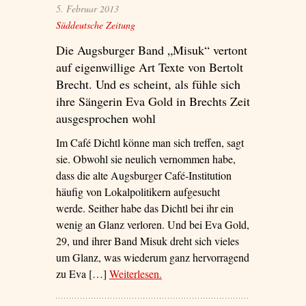
5. Februar 2013
Süddeutsche Zeitung
Die Augsburger Band „Misuk“ vertont
auf eigenwillige Art Texte von Bertolt
Brecht. Und es scheint, als fühle sich
ihre Sängerin Eva Gold in Brechts Zeit
ausgesprochen wohl
Im Café Dichtl könne man sich treffen, sagt
sie. Obwohl sie neulich vernommen habe,
dass die alte Augsburger Café-Institution
häufig von Lokalpolitikern aufgesucht
werde. Seither habe das Dichtl bei ihr ein
wenig an Glanz verloren. Und bei Eva Gold,
29, und ihrer Band Misuk dreht sich vieles
um Glanz, was wiederum ganz hervorragend
zu Eva […]
Weiterlesen
– ‘Faust in die Fresse’
.