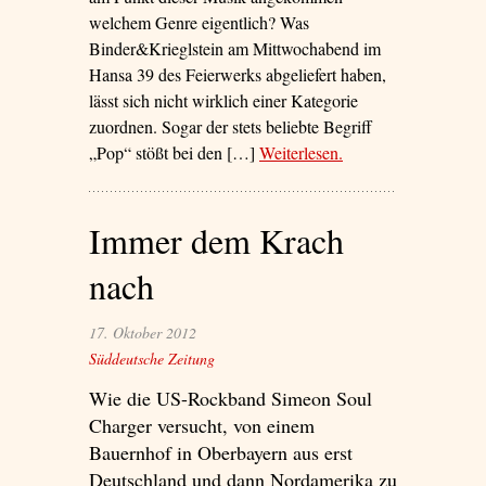
welchem Genre eigentlich? Was
Binder&Krieglstein am Mittwochabend im
Hansa 39 des Feierwerks abgeliefert haben,
lässt sich nicht wirklich einer Kategorie
zuordnen. Sogar der stets beliebte Begriff
„Pop“ stößt bei den […]
Weiterlesen
– ‘Selten mehr erlebt’
.
Immer dem Krach
nach
17. Oktober 2012
Süddeutsche Zeitung
Wie die US-Rockband Simeon Soul
Charger versucht, von einem
Bauernhof in Oberbayern aus erst
Deutschland und dann Nordamerika zu