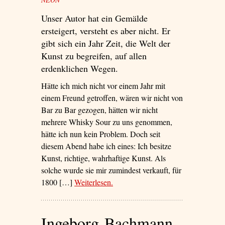
Unser Autor hat ein Gemälde
ersteigert, versteht es aber nicht. Er
gibt sich ein Jahr Zeit, die Welt der
Kunst zu begreifen, auf allen
erdenklichen Wegen.
Hätte ich mich nicht vor einem Jahr mit
einem Freund getroffen, wären wir nicht von
Bar zu Bar gezogen, hätten wir nicht
mehrere Whisky Sour zu uns genommen,
hätte ich nun kein Problem. Doch seit
diesem Abend habe ich eines: Ich besitze
Kunst, richtige, wahrhaftige Kunst. Als
solche wurde sie mir zumindest verkauft, für
1800 […]
Weiterlesen
– ‘Ist das Kunst, oder kann ich
.
weg?’
Ingeborg-Bachmann-