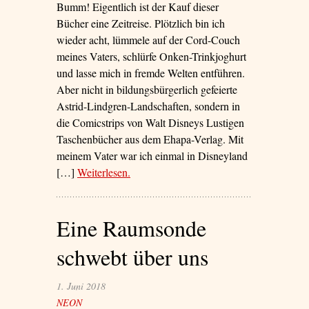
Bumm! Eigentlich ist der Kauf dieser
Bücher eine Zeitreise. Plötzlich bin ich
wieder acht, lümmele auf der Cord-Couch
meines Vaters, schlürfe Onken-Trinkjoghurt
und lasse mich in fremde Welten entführen.
Aber nicht in bildungsbürgerlich gefeierte
Astrid-Lindgren-Landschaften, sondern in
die Comicstrips von Walt Disneys Lustigen
Taschenbücher aus dem Ehapa-Verlag. Mit
meinem Vater war ich einmal in Disneyland
[…]
Weiterlesen
– ‘Bumm! Ächz! Zzzz! Hurra!’
.
Eine Raumsonde
schwebt über uns
1. Juni 2018
NEON