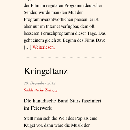
der Film im regulären Programm deutscher
Sender, würde man den Mut der
Programmverantwortlichen preisen; er ist
aber nur im Internet verfügbar, dem oft
besseren Fernsehprogramm dieser Tage. Das
geht einem gleich zu Beginn des Films Dave
[…]
Weiterlesen
– ‘Und wären wir Helden, für einen
.
Tag!’
Kringeltanz
20. Dezember 2012
Süddeutsche Zeitung
Die kanadische Band Stars fasziniert
im Feierwerk
Stellt man sich die Welt des Pop als eine
Kugel vor, dann wäre die Musik der