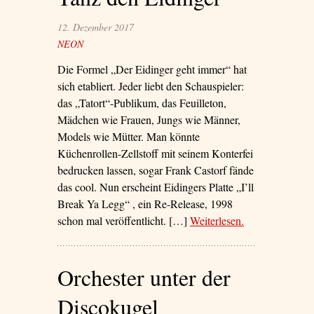
keine eindeutigen
Typen.“’
12. Dezember 2017
NEON
Die Formel „Der Eidinger geht immer“ hat
sich etabliert. Jeder liebt den Schauspieler:
das „Tatort“-Publikum, das Feuilleton,
Mädchen wie Frauen, Jungs wie Männer,
Models wie Mütter. Man könnte
Küchenrollen-Zellstoff mit seinem Konterfei
bedrucken lassen, sogar Frank Castorf fände
das cool. Nun erscheint Eidingers Platte „I’ll
Break Ya Legg“ , ein Re-Release, 1998
schon mal veröffentlicht. […]
Weiterlesen
– ‘Tanz den
.
Eidinger’
Orchester unter der
Discokugel