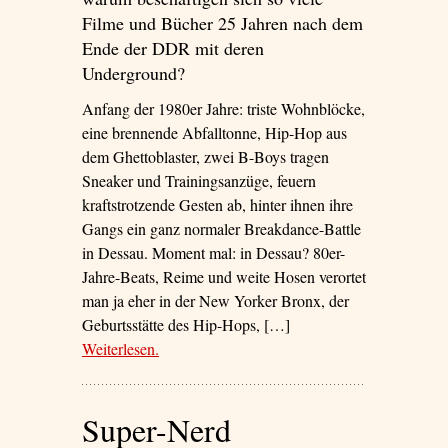
Filme und Bücher 25 Jahren nach dem
Ende der DDR mit deren
Underground?
Anfang der 1980er Jahre: triste Wohnblöcke,
eine brennende Abfalltonne, Hip-Hop aus
dem Ghettoblaster, zwei B-Boys tragen
Sneaker und Trainingsanzüge, feuern
kraftstrotzende Gesten ab, hinter ihnen ihre
Gangs ein ganz normaler Breakdance-Battle
in Dessau. Moment mal: in Dessau? 80er-
Jahre-Beats, Reime und weite Hosen verortet
man ja eher in der New Yorker Bronx, der
Geburtsstätte des Hip-Hops, […]
Weiterlesen
– ‘Cool in der DDR’
.
Super-Nerd