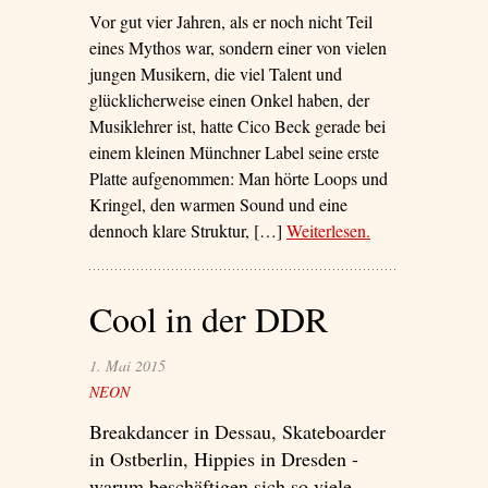
Vor gut vier Jahren, als er noch nicht Teil
eines Mythos war, sondern einer von vielen
jungen Musikern, die viel Talent und
glücklicherweise einen Onkel haben, der
Musiklehrer ist, hatte Cico Beck gerade bei
einem kleinen Münchner Label seine erste
Platte aufgenommen: Man hörte Loops und
Kringel, den warmen Sound und eine
dennoch klare Struktur, […]
Weiterlesen
– ‘Zurück in die
.
Zukunft!’
Cool in der DDR
1. Mai 2015
NEON
Breakdancer in Dessau, Skateboarder
in Ostberlin, Hippies in Dresden -
warum beschäftigen sich so viele