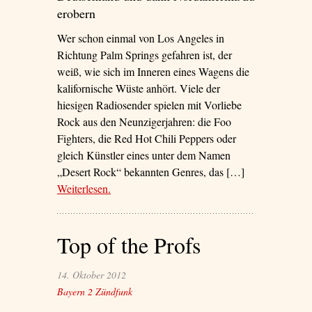
erobern
Wer schon einmal von Los Angeles in
Richtung Palm Springs gefahren ist, der
weiß, wie sich im Inneren eines Wagens die
kalifornische Wüste anhört. Viele der
hiesigen Radiosender spielen mit Vorliebe
Rock aus den Neunzigerjahren: die Foo
Fighters, die Red Hot Chili Peppers oder
gleich Künstler eines unter dem Namen
„Desert Rock“ bekannten Genres, das […]
Weiterlesen
– ‘Immer dem Krach nach’
.
Top of the Profs
14. Oktober 2012
Bayern 2 Zündfunk