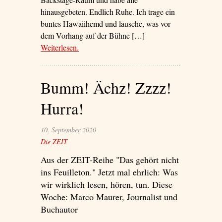
hinausgebeten. Endlich Ruhe. Ich trage ein
buntes Hawaiihemd und lausche, was vor
dem Vorhang auf der Bühne […]
Weiterlesen
– ‘Vier Saiten Hölle, Vier Saiten Himmel’
.
Bumm! Ächz! Zzzz!
Hurra!
10. September 2020
Die ZEIT
Aus der ZEIT-Reihe "Das gehört nicht
ins Feuilleton." Jetzt mal ehrlich: Was
wir wirklich lesen, hören, tun. Diese
Woche: Marco Maurer, Journalist und
Buchautor