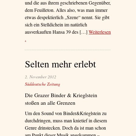
und die aus ihrem geschriebenen Gegenüber,
dem Feuilleton. Alles also, was man immer
etwas despektierlich „Szene“ nennt. Sie gibt
sich ein Stelldichein im natürlich
ausverkauften Hansa 39 des […]
Weiterlesen
– ‘In der Badewanne’
.
Selten mehr erlebt
2. November 2012
Süddeutsche Zeitung
Die Grazer Binder & Krieglstein
stoßen an alle Grenzen
Um den Sound von Binder&Krieglstein zu
durchdringen, muss man knietief in diesem
Genre drinstecken. Doch da ist man schon
am Punkt dieser Musik angekommen –