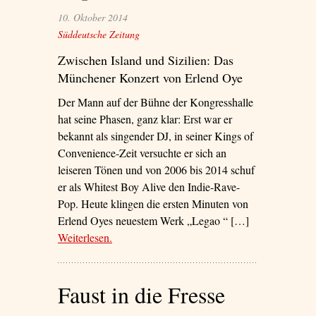
10. Oktober 2014
Süddeutsche Zeitung
Zwischen Island und Sizilien: Das
Münchener Konzert von Erlend Oye
Der Mann auf der Bühne der Kongresshalle
hat seine Phasen, ganz klar: Erst war er
bekannt als singender DJ, in seiner Kings of
Convenience-Zeit versuchte er sich an
leiseren Tönen und von 2006 bis 2014 schuf
er als Whitest Boy Alive den Indie-Rave-
Pop. Heute klingen die ersten Minuten von
Erlend Oyes neuestem Werk „Legao “ […]
Weiterlesen
– ‘Super-Nerd’
.
Faust in die Fresse