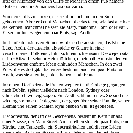
sitzt elf Kilometer von den Cliffs of Moher in einem Pub namens
«Ritz» in einem Ort namens Lisdoonvarna.
Von den Cliffs zu stürzen, das sei ihm noch nie in den Sinn
gekommen. Aber er kennt Menschen, die das taten, wie fast alle hier
sie kennen, manchmal heissen sie Mary, manchmal John oder Paul.
Er sei nur hier wegen ein paar Pints, sagt Aodh.
Im Laufe der nächsten Stunde wird sich herausstellen, das ist eine
Lüge. Aodh, der aussieht, als spielte er Gitarre in einer
verschrobenen Folkband, fühlt sich nämlich einsam. Deswegen sitzt
er im «Ritz». In seinem Heimatörtchen, eineinhalb Autostunden von
Lisdoonvarna entfernt, leben einhundert Menschen. In den zwei
Pubs, die es dort gibt, hätten sie bestimmt auch ein paar Pints für
Aodh, was sie allerdings nicht haben, sind: Frauen.
In seinem Dorf seien alle Frauen weg, erst aufs College gegangen,
nach Dublin, später vielleicht nach London, Sydney oder
Christchurch weitergezogen. Für Aodh zählt nur eines: Sie sind nie
wiedergekommen. Er dagegen, der gegenüber seiner Familie, seiner
Heimat und seinen Schafen loyal bleiben will, ist geblieben.
Lisdoonvarna, der Ort des Geschehens, besteht im Kern nur aus
einer Strasse, der Main Street. An ihr reihen sich ein paar Pubs, eine
Kirche, eine Tankstelle, ein Supermärktchen und diverse Läden
aneinander. Auf den Strasse trifft man Menschen, die mit ihren