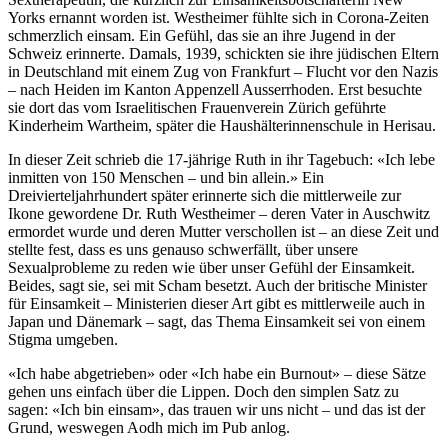
Yorks ernannt worden ist. Westheimer fühlte sich in Corona-Zeiten
schmerzlich einsam. Ein Gefühl, das sie an ihre Jugend in der
Schweiz erinnerte. Damals, 1939, schickten sie ihre jüdischen Eltern
in Deutschland mit einem Zug von Frankfurt – Flucht vor den Nazis
– nach Heiden im Kanton Appenzell Ausserrhoden. Erst besuchte
sie dort das vom Israelitischen Frauenverein Zürich geführte
Kinderheim Wartheim, später die Haushälterinnenschule in Herisau.
In dieser Zeit schrieb die 17-jährige Ruth in ihr Tagebuch: «Ich lebe
inmitten von 150 Menschen – und bin allein.» Ein
Dreivierteljahrhundert später erinnerte sich die mittlerweile zur
Ikone gewordene Dr. Ruth Westheimer – deren Vater in Auschwitz
ermordet wurde und deren Mutter verschollen ist – an diese Zeit und
stellte fest, dass es uns genauso schwerfällt, über unsere
Sexualprobleme zu reden wie über unser Gefühl der Einsamkeit.
Beides, sagt sie, sei mit Scham besetzt. Auch der britische Minister
für Einsamkeit – Ministerien dieser Art gibt es mittlerweile auch in
Japan und Dänemark – sagt, das Thema Einsamkeit sei von einem
Stigma umgeben.
«Ich habe abgetrieben» oder «Ich habe ein Burnout» – diese Sätze
gehen uns einfach über die Lippen. Doch den simplen Satz zu
sagen: «Ich bin einsam», das trauen wir uns nicht – und das ist der
Grund, weswegen Aodh mich im Pub anlog.