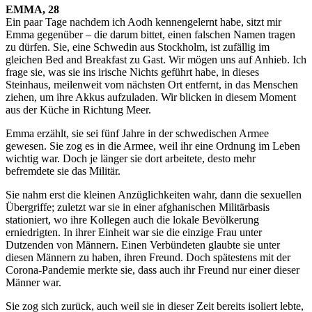
EMMA, 28
Ein paar Tage nachdem ich Aodh kennengelernt habe, sitzt mir
Emma gegenüber – die darum bittet, einen falschen Namen tragen
zu dürfen. Sie, eine Schwedin aus Stockholm, ist zufällig im
gleichen Bed and Breakfast zu Gast. Wir mögen uns auf Anhieb. Ich
frage sie, was sie ins irische Nichts geführt habe, in dieses
Steinhaus, meilenweit vom nächsten Ort entfernt, in das Menschen
ziehen, um ihre Akkus aufzuladen. Wir blicken in diesem Moment
aus der Küche in Richtung Meer.
Emma erzählt, sie sei fünf Jahre in der schwedischen Armee
gewesen. Sie zog es in die Armee, weil ihr eine Ordnung im Leben
wichtig war. Doch je länger sie dort arbeitete, desto mehr
befremdete sie das Militär.
Sie nahm erst die kleinen Anzüglichkeiten wahr, dann die sexuellen
Übergriffe; zuletzt war sie in einer afghanischen Militärbasis
stationiert, wo ihre Kollegen auch die lokale Bevölkerung
erniedrigten. In ihrer Einheit war sie die einzige Frau unter
Dutzenden von Männern. Einen Verbündeten glaubte sie unter
diesen Männern zu haben, ihren Freund. Doch spätestens mit der
Corona-Pandemie merkte sie, dass auch ihr Freund nur einer dieser
Männer war.
Sie zog sich zurück, auch weil sie in dieser Zeit bereits isoliert lebte,