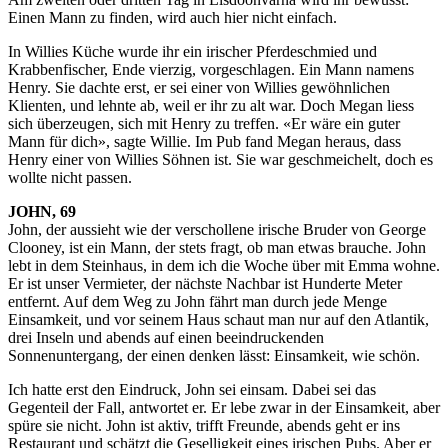
Einen Mann zu finden, wird auch hier nicht einfach.
In Willies Küche wurde ihr ein irischer Pferdeschmied und
Krabbenfischer, Ende vierzig, vorgeschlagen. Ein Mann namens
Henry. Sie dachte erst, er sei einer von Willies gewöhnlichen
Klienten, und lehnte ab, weil er ihr zu alt war. Doch Megan liess
sich überzeugen, sich mit Henry zu treffen. «Er wäre ein guter
Mann für dich», sagte Willie. Im Pub fand Megan heraus, dass
Henry einer von Willies Söhnen ist. Sie war geschmeichelt, doch es
wollte nicht passen.
JOHN, 69
John, der aussieht wie der verschollene irische Bruder von George
Clooney, ist ein Mann, der stets fragt, ob man etwas brauche. John
lebt in dem Steinhaus, in dem ich die Woche über mit Emma wohne.
Er ist unser Vermieter, der nächste Nachbar ist Hunderte Meter
entfernt. Auf dem Weg zu John fährt man durch jede Menge
Einsamkeit, und vor seinem Haus schaut man nur auf den Atlantik,
drei Inseln und abends auf einen beeindruckenden
Sonnenuntergang, der einen denken lässt: Einsamkeit, wie schön.
Ich hatte erst den Eindruck, John sei einsam. Dabei sei das
Gegenteil der Fall, antwortet er. Er lebe zwar in der Einsamkeit, aber
spüre sie nicht. John ist aktiv, trifft Freunde, abends geht er ins
Restaurant und schätzt die Geselligkeit eines irischen Pubs. Aber er