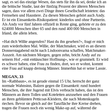
sagt, es sei das einzige Wesen, das stets für ihn da sei, denke ich an
die britische Studie, laut der fünfzig Prozent der älteren Menschen
sagen, dass vor allem zwei Dinge ihnen Gesellschaft leisteten: das
Fernsehen und Haustiere. Zu diesen Menschen gehört auch Andy.
Er ist ein Einsamkeits-Risikopatient: kinderlos und ohne Partnerin.
Als Andy vor fünf Jahren offiziell in Rente ging, gehörte er zu den
624000 Menschen über 65 und den rund 400 000 Menschen in
Irland, die allein leben.
«Hat dich Willie angerufen? Hast du ihn gesehen?», fragt er mich
zum wiederholten Mal. Willie, der Matchmaker, wird es an diesem
Donnerstagabend nicht nach Lisdoonvarna schaffen, Matchmaker-
Auszeit. Am nächsten Morgen, gegen zehn, bricht Andy auf zu
seinem Hof ,«mit enttäuschter Hoffnung», wie er grummelt. Er wird
es schwer haben, eine Frau zu finden, dort, wo er wohnt, kommt
eine Frau auf knapp dreissig Männer. Immerhin hat er seine Lassie.
MEGAN, 33
Im «Rathbaun», es ist gerade einmal 15 Uhr, herrscht der ganz
normale Wahnsinn, Balzen gegen die Einsamkeit: rund hundert
Menschen, die ihre Jugend mit Elvis verbracht haben, das ist den
Männern an ihren Tollen und Koteletten anzusehen und den Frauen
an ihren geblümten Petticoat-Kleidern, die nach Mottenkugeln
riechen. Bevor sie gleich auf der Tanzfläche ihre Kreise drehen,
tragen die Frauen noch ein wenig Make-up auf, während die