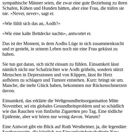
sympathische Männer seien, die zwar eine gute Beziehung zu ihren
Schafen, Kühen und Hunden hätten, aber eine Frau, die träfen sie
nie. «Never, never», sagt er.
«Wie fühlt sich das an, Aodh?»
«Wie eine kalte Bettdecke nachts», antwortet er.
Das ist der Moment, in dem Aodhs Lüge in sich zusammenkracht
und er gesteht, in seinem Leben noch nie eine Frau geküsst zu
haben.
Sie tun gut daran, sich nicht einsam zu fühlen. Einsamkeit lässt
nämlich nicht nur Schafzüchter wie Aodh grübeln, sondern stürzt
Menschen in Depressionen und von Klippen, lässt ihr Herz
aufhören zu schlagen und Tumore entstehen. Kurz: bringt sie um.
Manche, die mehr Glück haben, bekommen nur Rückenschmerzen
davon.
Einsamkeit, das erklärte die Weltgesundheitsorganisation Mitte
November, sei ein globales Gesundheitsproblem und so schädlich
wie das Rauchen von fünfzehn Zigaretten pro Tag. Eine tödliche
Epidemie, aber wir hören nur wenig davon. Warum?
Eine Antwort gibt ein Blick auf Ruth Westheimer, ja, die legendäre
Sextherapeutin, die kürzlich zur Einsamkeitsbotschafterin New