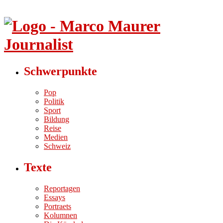
Schwerpunkte
Pop
Politik
Sport
Bildung
Reise
Medien
Schweiz
Texte
Reportagen
Essays
Portraets
Kolumnen