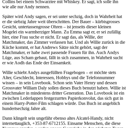
Collins bei einem Schwarztee mit Whiskey. Er sagt, ich solle ihn
wie alle nur Andy nennen.
Später wird Andy sagen, er sei unter sechzig, doch in Wahrheit hat
er die siebzig Jahre weit überschritten. Der Bauer – kürbisgrosses
Gesicht, untertassengrosse Ohren – ist jenseits dieser kleinen
Mogelei ein warmherziger Mann. Zu Emma sagt er, er sei zufällig
hier, eine Frau suche er nicht. Er sagt das, als Willie, der
Matchmaker, das Zimmer verlassen hat. Und als Willie zurück in die
Küche kommt, er hat Andrews Sätze nicht gehört, sagt der
Matchmaker, er habe zwei passende Frauen für ihn. Auch Andys
Lüge, aus Scham gebaut, fällt in sich zusammen, in Wahrheit sucht
er wie Aodh das Ende der Einsamkeit.
Willie schiebt Andys ausgefüllten Fragebogen – er möchte stets
Alter, Geschlecht, Interessen, Hobbys und die Telefonnummer
wissen – in sein Lovebook. Schon sein Vater Henry und dessen
Grossvater William Daly sollen dieses Buch benutzt haben. Willie ist
Matchmaker in mindestens dritter Generation. Das Lovebook ist ein
zwischen Lederlappen festgezurrtes Papierkonvolut, das sich gut in
einem Harry-Potter-Film schlagen würde. Das Buch ist angeblich
hundertsechzig Jahre alt.
Dann klingelt sein ungefähr ebenso altes Alcatel-Handy, nicht
internettauglich, +353-87-6712155. Einsame Menschen, die diese