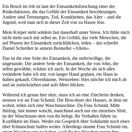
Ein Bruch im Job ist laut der Einsamkeitsforschung einer der
Risikofaktoren, die das Gefühl der Einsamkeit beschleunigen.
Andere sind Trennungen, Tod, Krankheiten, das Alter – und die
Jugend, weil man sich in dieser Zeit von zu Hause löse.
Mein Körper steht seitdem fast dauerhaft unter Stress. Ich fühle mich
nicht mehr nach mir selbst an. Ein Gefühl, das viele Menschen, die
auf Phasen der Einsamkeit zurückblicken, teilen – das schreibt
Daniel Schreiber in seinem Bestseller «Allein».
Das ist die eine Seite der Einsamkeit, die unfreiwillige, die
ungesunde. Die andere Seite der Einsamkeit, die von John, die
selbst gewählte, schätze ich auch. In der Woche als sich alles
veränderte habe ich mir, von langer Hand geplant, ein Haus in
Italien gekauft, Olivenbäume, Weinreben: Hier möchte ich mich ab
und an zurückziehen und aufs Meer blicken.
Während ich genau hier sitze, muss ich an eine Zürcherin denken,
nennen wir sie Frau Schmid. Die Bewohner des Hauses, in dem sie
wohnt, teilen sich eine Waschmaschine. Da Frau Schmid, Mitte
fünfzig, fast immer wäscht, manchmal auch nur ein einzelnes Shirt,
ist der Waschraum stets von ihr belegt. Ihr Verhalten führte zu
Konflikten im Haus. Weder ein Gespräch über Solidarität noch eines
über Klimaschutz halfen weiter. Allerdings räumte Frau Schmid ein,
einen Waschzwang zu haben, weil ihr das Waschen gegen ihre