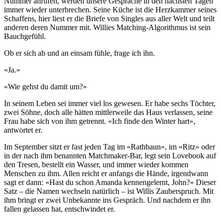
Nummer anrufen, werden unsere Gespräche in den nächsten Tagen
immer wieder unterbrechen. Seine Küche ist die Herzkammer seines
Schaffens, hier liest er die Briefe von Singles aus aller Welt und teilt
anderen deren Nummer mit. Willies Matching-Algorithmus ist sein
Bauchgefühl.
Ob er sich ab und an einsam fühle, frage ich ihn.
«Ja.»
«Wie gehst du damit um?»
In seinem Leben sei immer viel los gewesen. Er habe sechs Töchter,
zwei Söhne, doch alle hätten mittlerweile das Haus verlassen, seine
Frau habe sich von ihm getrennt. «Ich finde den Winter hart»,
antwortet er.
Im September sitzt er fast jeden Tag im «Rathbaun», im «Ritz» oder
in der nach ihm benannten Matchmaker-Bar, legt sein Lovebook auf
den Tresen, bestellt ein Wasser, und immer wieder kommen
Menschen zu ihm. Allen reicht er anfangs die Hände, irgendwann
sagt er dann: «Hast du schon Amanda kennengelernt, John?» Dieser
Satz – die Namen wechseln natürlich – ist Willis Zauberspruch. Mit
ihm bringt er zwei Unbekannte ins Gespräch. Und nachdem er ihn
fallen gelassen hat, entschwindet er.