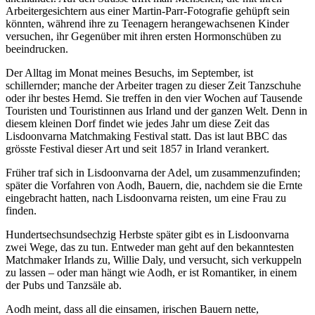
Arbeitergesichtern aus einer Martin-Parr-Fotografie gehüpft sein
könnten, während ihre zu Teenagern herangewachsenen Kinder
versuchen, ihr Gegenüber mit ihren ersten Hormonschüben zu
beeindrucken.
Der Alltag im Monat meines Besuchs, im September, ist
schillernder; manche der Arbeiter tragen zu dieser Zeit Tanzschuhe
oder ihr bestes Hemd. Sie treffen in den vier Wochen auf Tausende
Touristen und Touristinnen aus Irland und der ganzen Welt. Denn in
diesem kleinen Dorf findet wie jedes Jahr um diese Zeit das
Lisdoonvarna Matchmaking Festival statt. Das ist laut BBC das
grösste Festival dieser Art und seit 1857 in Irland verankert.
Früher traf sich in Lisdoonvarna der Adel, um zusammenzufinden;
später die Vorfahren von Aodh, Bauern, die, nachdem sie die Ernte
eingebracht hatten, nach Lisdoonvarna reisten, um eine Frau zu
finden.
Hundertsechsundsechzig Herbste später gibt es in Lisdoonvarna
zwei Wege, das zu tun. Entweder man geht auf den bekanntesten
Matchmaker Irlands zu, Willie Daly, und versucht, sich verkuppeln
zu lassen – oder man hängt wie Aodh, er ist Romantiker, in einem
der Pubs und Tanzsäle ab.
Aodh meint, dass all die einsamen, irischen Bauern nette,