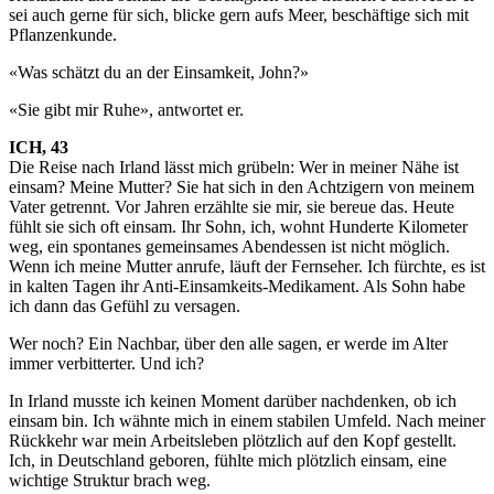
sei auch gerne für sich, blicke gern aufs Meer, beschäftige sich mit
Pflanzenkunde.
«Was schätzt du an der Einsamkeit, John?»
«Sie gibt mir Ruhe», antwortet er.
ICH, 43
Die Reise nach Irland lässt mich grübeln: Wer in meiner Nähe ist
einsam? Meine Mutter? Sie hat sich in den Achtzigern von meinem
Vater getrennt. Vor Jahren erzählte sie mir, sie bereue das. Heute
fühlt sie sich oft einsam. Ihr Sohn, ich, wohnt Hunderte Kilometer
weg, ein spontanes gemeinsames Abendessen ist nicht möglich.
Wenn ich meine Mutter anrufe, läuft der Fernseher. Ich fürchte, es ist
in kalten Tagen ihr Anti-Einsamkeits-Medikament. Als Sohn habe
ich dann das Gefühl zu versagen.
Wer noch? Ein Nachbar, über den alle sagen, er werde im Alter
immer verbitterter. Und ich?
In Irland musste ich keinen Moment darüber nachdenken, ob ich
einsam bin. Ich wähnte mich in einem stabilen Umfeld. Nach meiner
Rückkehr war mein Arbeitsleben plötzlich auf den Kopf gestellt.
Ich, in Deutschland geboren, fühlte mich plötzlich einsam, eine
wichtige Struktur brach weg.