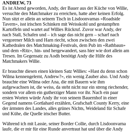
ANDREW, 73
Es ist Abend geworden, Andy, der Bauer aus der Küche von Willie,
versuchte den Matchmaker zu erreichen, hatte aber keinen Erfolg.
Nun sitzt er allein an seinem Tisch in Lisdoonvarnas «Roadside
Tavern», isst irischen Schinken mit Weisskohl und gestampften
Kartoffeln und wartet auf Willies Rückruf. Zuvor war Andy, der
nach Stall, Schafen und – ich sage das nicht gern – scharf nach
vergorener Milch und Harn riecht, schon zwischen den zwei
Kathedralen des Matchmaking-Festivals, dem Pub im «Rathbaun»
und dem «Ritz», hin- und hergewandert, sass hier wie dort allein am
Tresen. Im Gegensatz zu Aodh benötigt Andy die Hilfe des
Matchmakers Willie.
Er brauchte diesen einen kleinen Satz Willies: «Hast du denn schon
Wilma kennengelernt, Andrew?», ein wenig Zauber also. Und Andy
brauchte eine Wilma oder Ana, die mit Bauern wie ihm
aufgewachsen ist, die weiss, da steht nicht nur ein streng riechender,
sondern vor allem ein gutherziger Mann vor ihr. Nach ein paar
ersten Worten würde Andy ihr von seinem Bauernhof in einer
Gegend namens Gortlahard erzählen, Grafschaft County Kerry, eine
der ärmsten des Landes, alles grünes Nichts, Weideland für Schafe
und Kühe, die Quelle irischer Butter.
Während ich mit Lassie, seiner Border Collie, durch Lisdoonvarna
laufe, die er mir für eine Runde anvertraut hat und über die Andy