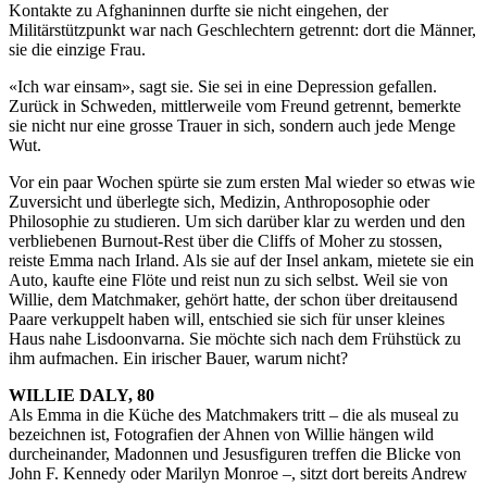
Kontakte zu Afghaninnen durfte sie nicht eingehen, der
Militärstützpunkt war nach Geschlechtern getrennt: dort die Männer,
sie die einzige Frau.
«Ich war einsam», sagt sie. Sie sei in eine Depression gefallen.
Zurück in Schweden, mittlerweile vom Freund getrennt, bemerkte
sie nicht nur eine grosse Trauer in sich, sondern auch jede Menge
Wut.
Vor ein paar Wochen spürte sie zum ersten Mal wieder so etwas wie
Zuversicht und überlegte sich, Medizin, Anthroposophie oder
Philosophie zu studieren. Um sich darüber klar zu werden und den
verbliebenen Burnout-Rest über die Cliffs of Moher zu stossen,
reiste Emma nach Irland. Als sie auf der Insel ankam, mietete sie ein
Auto, kaufte eine Flöte und reist nun zu sich selbst. Weil sie von
Willie, dem Matchmaker, gehört hatte, der schon über dreitausend
Paare verkuppelt haben will, entschied sie sich für unser kleines
Haus nahe Lisdoonvarna. Sie möchte sich nach dem Frühstück zu
ihm aufmachen. Ein irischer Bauer, warum nicht?
WILLIE DALY, 80
Als Emma in die Küche des Matchmakers tritt – die als museal zu
bezeichnen ist, Fotografien der Ahnen von Willie hängen wild
durcheinander, Madonnen und Jesusfiguren treffen die Blicke von
John F. Kennedy oder Marilyn Monroe –, sitzt dort bereits Andrew