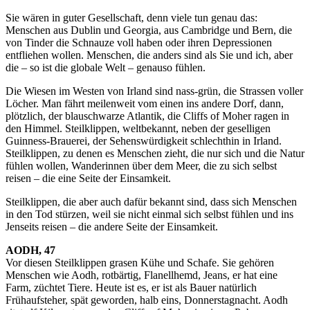
Sie wären in guter Gesellschaft, denn viele tun genau das:
Menschen aus Dublin und Georgia, aus Cambridge und Bern, die
von Tinder die Schnauze voll haben oder ihren Depressionen
entfliehen wollen. Menschen, die anders sind als Sie und ich, aber
die – so ist die globale Welt – genauso fühlen.
Die Wiesen im Westen von Irland sind nass-grün, die Strassen voller
Löcher. Man fährt meilenweit vom einen ins andere Dorf, dann,
plötzlich, der blauschwarze Atlantik, die Cliffs of Moher ragen in
den Himmel. Steilklippen, weltbekannt, neben der geselligen
Guinness-Brauerei, der Sehenswürdigkeit schlechthin in Irland.
Steilklippen, zu denen es Menschen zieht, die nur sich und die Natur
fühlen wollen, Wanderinnen über dem Meer, die zu sich selbst
reisen – die eine Seite der Einsamkeit.
Steilklippen, die aber auch dafür bekannt sind, dass sich Menschen
in den Tod stürzen, weil sie nicht einmal sich selbst fühlen und ins
Jenseits reisen – die andere Seite der Einsamkeit.
AODH, 47
Vor diesen Steilklippen grasen Kühe und Schafe. Sie gehören
Menschen wie Aodh, rotbärtig, Flanellhemd, Jeans, er hat eine
Farm, züchtet Tiere. Heute ist es, er ist als Bauer natürlich
Frühaufsteher, spät geworden, halb eins, Donnerstagnacht. Aodh