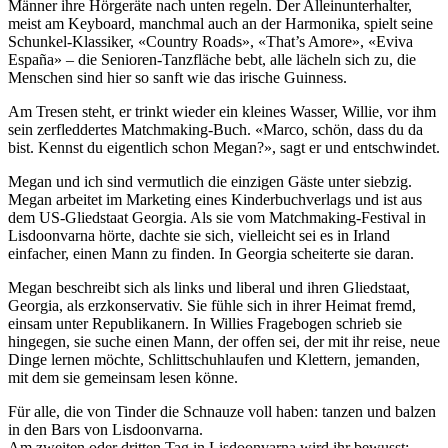
Männer ihre Hörgeräte nach unten regeln. Der Alleinunterhalter,
meist am Keyboard, manchmal auch an der Harmonika, spielt seine
Schunkel-Klassiker, «Country Roads», «That’s Amore», «Eviva
España» – die Senioren-Tanzfläche bebt, alle lächeln sich zu, die
Menschen sind hier so sanft wie das irische Guinness.
Am Tresen steht, er trinkt wieder ein kleines Wasser, Willie, vor ihm
sein zerfleddertes Matchmaking-Buch. «Marco, schön, dass du da
bist. Kennst du eigentlich schon Megan?», sagt er und entschwindet.
Megan und ich sind vermutlich die einzigen Gäste unter siebzig.
Megan arbeitet im Marketing eines Kinderbuchverlags und ist aus
dem US-Gliedstaat Georgia. Als sie vom Matchmaking-Festival in
Lisdoonvarna hörte, dachte sie sich, vielleicht sei es in Irland
einfacher, einen Mann zu finden. In Georgia scheiterte sie daran.
Megan beschreibt sich als links und liberal und ihren Gliedstaat,
Georgia, als erzkonservativ. Sie fühle sich in ihrer Heimat fremd,
einsam unter Republikanern. In Willies Fragebogen schrieb sie
hingegen, sie suche einen Mann, der offen sei, der mit ihr reise, neue
Dinge lernen möchte, Schlittschuhlaufen und Klettern, jemanden,
mit dem sie gemeinsam lesen könne.
Für alle, die von Tinder die Schnauze voll haben: tanzen und balzen
in den Bars von Lisdoonvarna.
Am zweiten oder dritten Tag in Lisdoonvarna wird ihr bewusst: