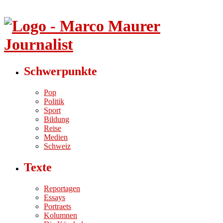
Schwerpunkte
Pop
Politik
Sport
Bildung
Reise
Medien
Schweiz
Texte
Reportagen
Essays
Portraets
Kolumnen