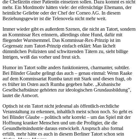
die Chefärztin einer Patientin einsetzen sollen. Dazu kommt es nicht
mehr. Ein Mordmotiv hätten viele: der eifersüchtige Ehemann, der
heimliche Geliebte oder der Chef der Corneo AG. In diesem
Beziehungsgewirr ist die Telenovela nicht mehr weit.
Immer wieder gibt es außerdem Szenen, die nicht an Tatort, sondern
an Kommissar Rex erinnern, allerdings ohne Hund, dafür mit
fliegender Wurstsemmel. Das Kommissar-Rex-Prinzip ist im
Gegensatz zum Tatort-Prinzip einfach erklärt: Man lächelt
dümmlichen Polizisten und schwitzenden Tätern zu, sieht billige
Intrigen, weiß das vorher und freut sich.
Humor im Tatort sollte anders funktionieren, charmanter, subtiler.
Bei Blinder Glaube gelingt das auch – genau einmal: Wenn Raake
auf dem Kommissariat Rumba tanzt mit Stark und diesen fragt, ob
es früher im Osten auch Rumba gegeben habe. „Kubanische
Gesellschaftstänze gehörten zur ideologischen Grundausbildung”,
lautet die Antwort.
Optisch ist ein Tatort nicht jedesmal als öffentlich-rechtliche
Veranstaltung zu erkennen, inhaltlich meist schon noch. So geht es
bei Blinder Glaube – politisch sehr korrekt – um das Spiel mit der
Hoffnung kranker Menschen und um die Profitgier, die die
Gesundheitsindustrie daraus entwickelt. Anspruch also formal
erfüllt, mehr hätte es auch in diesem Berliner Tatort schon sein