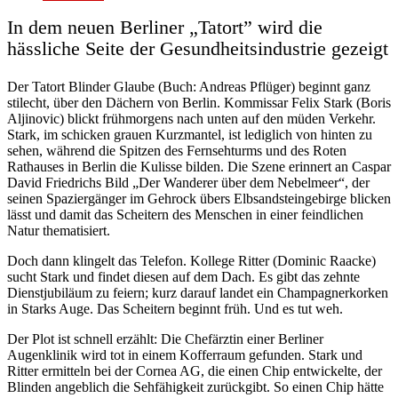
In dem neuen Berliner „Tatort” wird die
hässliche Seite der Gesundheitsindustrie gezeigt
Der Tatort Blinder Glaube (Buch: Andreas Pflüger) beginnt ganz
stilecht, über den Dächern von Berlin. Kommissar Felix Stark (Boris
Aljinovic) blickt frühmorgens nach unten auf den müden Verkehr.
Stark, im schicken grauen Kurzmantel, ist lediglich von hinten zu
sehen, während die Spitzen des Fernsehturms und des Roten
Rathauses in Berlin die Kulisse bilden. Die Szene erinnert an Caspar
David Friedrichs Bild „Der Wanderer über dem Nebelmeer“, der
seinen Spaziergänger im Gehrock übers Elbsandsteingebirge blicken
lässt und damit das Scheitern des Menschen in einer feindlichen
Natur thematisiert.
Doch dann klingelt das Telefon.
Kollege Ritter (Dominic Raacke)
sucht Stark und findet diesen auf dem Dach. Es gibt das zehnte
Dienstjubiläum zu feiern; kurz darauf landet ein Champagnerkorken
in Starks Auge. Das Scheitern beginnt früh. Und es tut weh.
Der Plot ist schnell erzählt: Die Chefärztin einer Berliner
Augenklinik wird tot in einem Kofferraum gefunden. Stark und
Ritter ermitteln bei der Cornea AG, die einen Chip entwickelte, der
Blinden angeblich die Sehfähigkeit zurückgibt. So einen Chip hätte