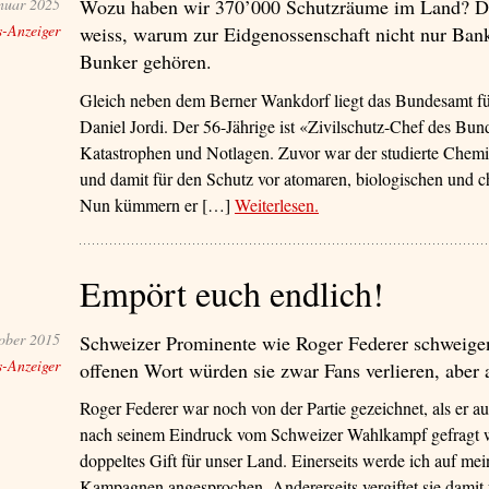
nuar 2025
Wozu haben wir 370’000 Schutzräume im Land? De
s-Anzeiger
weiss, warum zur Eidgenossenschaft nicht nur Ban
Bunker gehören.
Gleich neben dem Berner Wankdorf liegt das Bundesamt für
Daniel Jordi. Der 56-Jährige ist «Zivilschutz-Chef des Bun
Katastrophen und Notlagen. Zuvor war der studierte Chemik
und damit für den Schutz vor atomaren, biologischen und 
Nun kümmern er […]
Weiterlesen
– ‘«Vorbereitet zu sein –
.
Empört euch endlich!
ober 2015
Schweizer Prominente wie Roger Federer schweig
s-Anzeiger
offenen Wort würden sie zwar Fans verlieren, aber
Roger Federer war noch von der Partie gezeichnet, als er a
nach seinem Eindruck vom Schweizer Wahlkampf gefragt w
doppeltes Gift für unser Land. Einerseits werde ich auf m
Kampagnen angesprochen. Andererseits vergiftet sie damit 