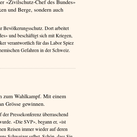
r «Zivilschutz-Chef des Bundes»
ken und Berge, sondern auch
 Bevölkerungsschutz. Dort arbeitet
des» und beschäftigt sich mit Kriegen,
er verantwortlich für das Labor Spiez
chemischen Gefahren in der Schweiz.
 das ist die Kultur der Schweiz»’
en zum Wahlkampf. Mit einem
 an Grösse gewinnen.
uf der Pressekonferenz überraschend
urde. «Die SVP», begann er, «ist
einen Reisen immer wieder auf deren
uns Schweizer selbst. Schön, dass Sie