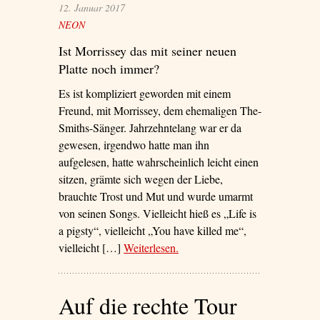
12. Januar 2017
NEON
Ist Morrissey das mit seiner neuen
Platte noch immer?
Es ist kompliziert geworden mit einem
Freund, mit Morrissey, dem ehemaligen The-
Smiths-Sänger. Jahrzehntelang war er da
gewesen, irgendwo hatte man ihn
aufgelesen, hatte wahrscheinlich leicht einen
sitzen, grämte sich wegen der Liebe,
brauchte Trost und Mut und wurde umarmt
von seinen Songs. Vielleicht hieß es „Life is
a pigsty“, vielleicht „You have killed me“,
vielleicht […]
Weiterlesen
– ‘Er war immer da, wenn man
.
ihn brauchte. Er gab Mut, wenn
man mutlos war. Er war wie ein
Auf die rechte Tour
Freund’