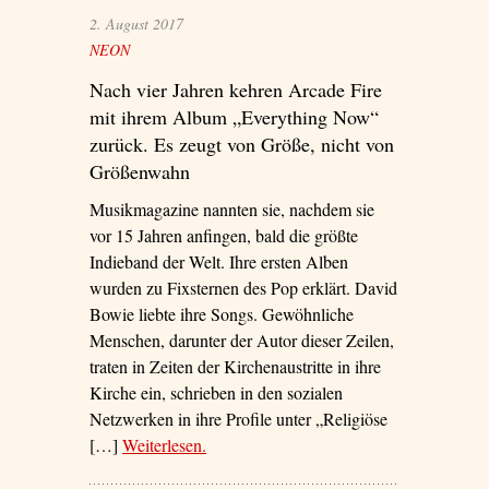
2. August 2017
NEON
Nach vier Jahren kehren Arcade Fire
mit ihrem Album „Everything Now“
zurück. Es zeugt von Größe, nicht von
Größenwahn
Musikmagazine nannten sie, nachdem sie
vor 15 Jahren anfingen, bald die größte
Indieband der Welt. Ihre ersten Alben
wurden zu Fixsternen des Pop erklärt. David
Bowie liebte ihre Songs. Gewöhnliche
Menschen, darunter der Autor dieser Zeilen,
traten in Zeiten der Kirchenaustritte in ihre
Kirche ein, schrieben in den sozialen
Netzwerken in ihre Profile unter „Religiöse
[…]
Weiterlesen
– ‘Orchester unter der Discokugel’
.