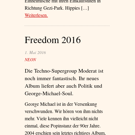
Einheimische mit ihren Einkaufstüten in
Richtung Gezi-Park. Hippies […]
Weiterlesen
– ‘„Ich möchte ein gutes Leben führen – das
.
funktioniert hier nicht mehr.“’
Freedom 2016
1. Mai 2016
NEON
Die Techno-Supergroup Moderat ist
noch immer fantastisch. Ihr neues
Album liefert aber auch Politik und
George-Michael-Soul.
George Michael ist in der Versenkung
verschwunden. Wir hören von ihm nichts
mehr. Viele kennen ihn vielleicht nicht
einmal, diese Popinstanz der 90er Jahre.
2004 erschien sein letztes richtiges Album,