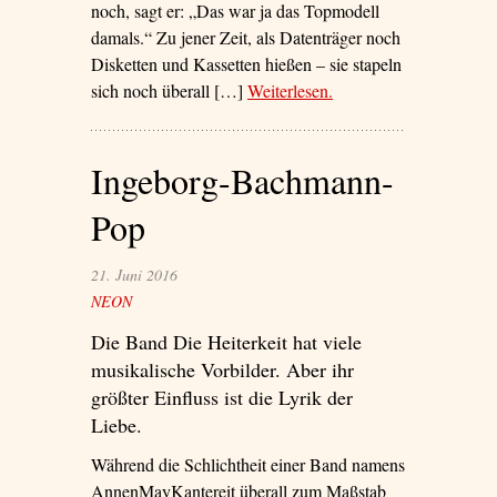
noch, sagt er: „Das war ja das Topmodell
damals.“ Zu jener Zeit, als Datenträger noch
Disketten und Kassetten hießen – sie stapeln
sich noch überall […]
Weiterlesen
– ‘Herr Bischoff hört
.
nicht auf zu lieben’
Ingeborg-Bachmann-
Pop
21. Juni 2016
NEON
Die Band Die Heiterkeit hat viele
musikalische Vorbilder. Aber ihr
größter Einfluss ist die Lyrik der
Liebe.
Während die Schlichtheit einer Band namens
AnnenMayKantereit überall zum Maßstab