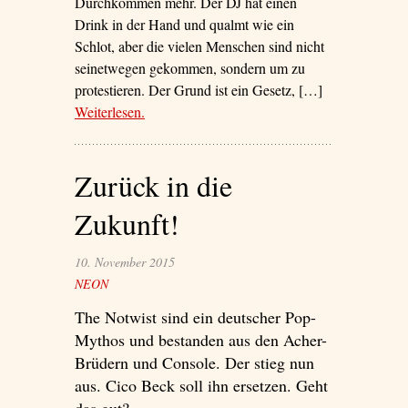
Durchkommen mehr. Der DJ hat einen
Drink in der Hand und qualmt wie ein
Schlot, aber die vielen Menschen sind nicht
seinetwegen gekommen, sondern um zu
protestieren. Der Grund ist ein Gesetz, […]
Weiterlesen
– ‘„Abe, hau ab!“’
.
Zurück in die
Zukunft!
10. November 2015
NEON
The Notwist sind ein deutscher Pop-
Mythos und bestanden aus den Acher-
Brüdern und Console. Der stieg nun
aus. Cico Beck soll ihn ersetzen. Geht