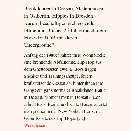
Breakdancer in Dessau, Skateboarder
in Ostberlin, Hippies in Dresden -
warum beschäftigen sich so viele
Filme und Bücher 25 Jahren nach dem
Ende der DDR mit deren
Underground?
Anfang der 1980er Jahre: triste Wohnblöcke,
eine brennende Abfalltonne, Hip-Hop aus
dem Ghettoblaster, zwei B-Boys tragen
Sneaker und Trainingsanzüge, feuern
kraftstrotzende Gesten ab, hinter ihnen ihre
Gangs ein ganz normaler Breakdance-Battle
in Dessau. Moment mal: in Dessau? 80er-
Jahre-Beats, Reime und weite Hosen verortet
man ja eher in der New Yorker Bronx, der
Geburtsstätte des Hip-Hops, […]
Weiterlesen
– ‘Cool in der DDR’
.