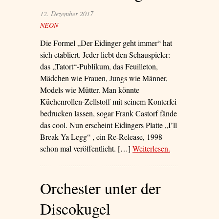
Typen.“’
12. Dezember 2017
NEON
Die Formel „Der Eidinger geht immer“ hat
sich etabliert. Jeder liebt den Schauspieler:
das „Tatort“-Publikum, das Feuilleton,
Mädchen wie Frauen, Jungs wie Männer,
Models wie Mütter. Man könnte
Küchenrollen-Zellstoff mit seinem Konterfei
bedrucken lassen, sogar Frank Castorf fände
das cool. Nun erscheint Eidingers Platte „I’ll
Break Ya Legg“ , ein Re-Release, 1998
schon mal veröffentlicht. […]
Weiterlesen
– ‘Tanz den
.
Eidinger’
Orchester unter der
Discokugel