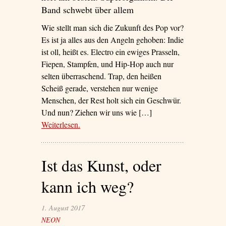
Band schwebt über allem
Wie stellt man sich die Zukunft des Pop vor?
Es ist ja alles aus den Angeln gehoben: Indie
ist oll, heißt es. Electro ein ewiges Prasseln,
Fiepen, Stampfen, und Hip-Hop auch nur
selten überraschend. Trap, den heißen
Scheiß gerade, verstehen nur wenige
Menschen, der Rest holt sich ein Geschwür.
Und nun? Ziehen wir uns wie […]
Weiterlesen
– ‘Klänge aus der Arche Noah’
.
Ist das Kunst, oder
kann ich weg?
1. August 2017
NEON