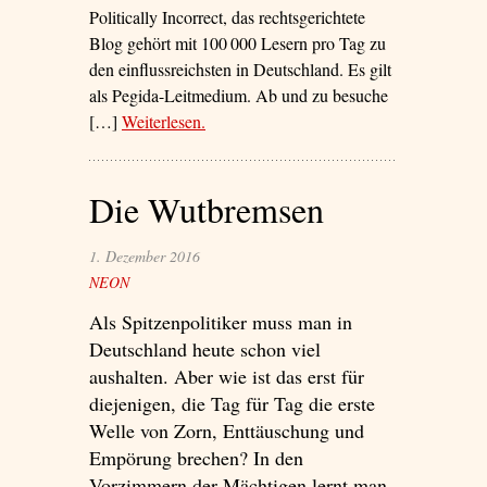
Politically Incorrect, das rechtsgerichtete
Blog gehört mit 100 000 Lesern pro Tag zu
den einflussreichsten in Deutschland. Es gilt
als Pegida-Leitmedium. Ab und zu besuche
[…]
Weiterlesen
– ‘Auf die rechte Tour’
.
Die Wutbremsen
1. Dezember 2016
NEON
Als Spitzenpolitiker muss man in
Deutschland heute schon viel
aushalten. Aber wie ist das erst für
diejenigen, die Tag für Tag die erste
Welle von Zorn, Enttäuschung und
Empörung brechen? In den
Vorzimmern der Mächtigen lernt man,