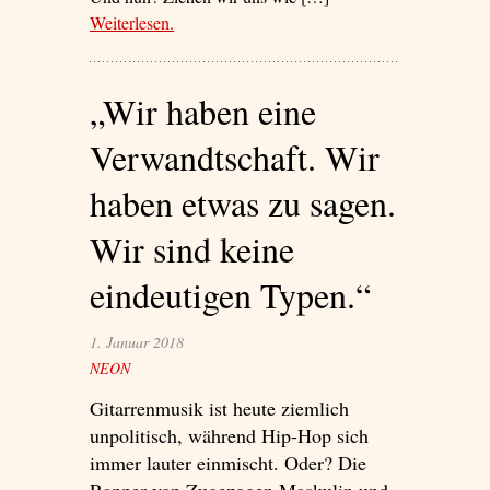
Weiterlesen
– ‘Klänge aus der Arche Noah’
.
„Wir haben eine
Verwandtschaft. Wir
haben etwas zu sagen.
Wir sind keine
eindeutigen Typen.“
1. Januar 2018
NEON
Gitarrenmusik ist heute ziemlich
unpolitisch, während Hip-Hop sich
immer lauter einmischt. Oder? Die