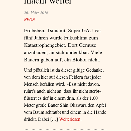
26. März 2016
NEON
Erdbeben, Tsunami, Super-GAU vor
fünf Jahren wurde Fukushima zum
Katastrophengebiet. Dort Gemüse
anzubauen, an sich undenkbar. Viele
Bauern gaben auf, ein Biohof nicht.
Und plötzlich ist da dieser giftige Gedanke,
von dem hier auf diesen Feldern fast jeder
Mensch befallen wird. »Esst nicht davon,
rührt’s auch nicht an, dass ihr nicht sterbt«,
flüstert es tief in einem drin, als der 1,60
Meter große Bauer Shin Okawara den Apfel
vom Baum schraubt und einem in die Hände
drückt. Dabei […]
Weiterlesen
– ‘Familie Okawara macht
.
weiter’