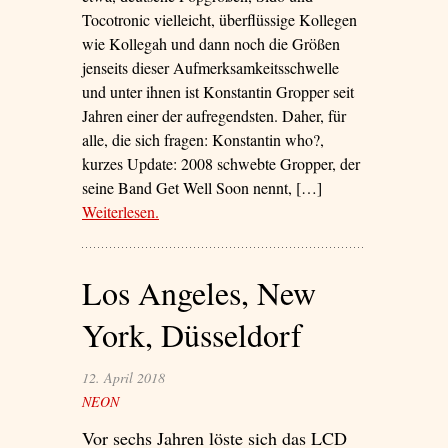
Tocotronic vielleicht, überflüssige Kollegen
wie Kollegah und dann noch die Größen
jenseits dieser Aufmerksamkeitsschwelle
und unter ihnen ist Konstantin Gropper seit
Jahren einer der aufregendsten. Daher, für
alle, die sich fragen: Konstantin who?,
kurzes Update: 2008 schwebte Gropper, der
seine Band Get Well Soon nennt, […]
Weiterlesen
– ‘Eine Raumsonde schwebt über uns’
.
Los Angeles, New
York, Düsseldorf
12. April 2018
NEON
Vor sechs Jahren löste sich das LCD