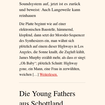
Soundsystem auf, jetzt ist es zurück
und beweist: Auch Langeweile kann
reinhauen
Die Platte beginnt wie auf einer
elektronischen Baustelle, hämmernd,
klopfend, dann setzt der Moroder-Sequencer
des Synthesizers ein, man wähnt sich
plötzlich auf einem dieser Highways in Los
Angeles, die Sonne knallt, die Zugluft kühlt,
James Murphy erzählt mehr, als dass er singt:
„Oh Baby“; plötzlich Schnitt: Highway
gone, ein Mann, eine Frau in zerwühlten,
weichen […]
Weiterlesen
– ‘Los Angeles, New York,
.
Düsseldorf’
Die Young Fathers
aus Schottland