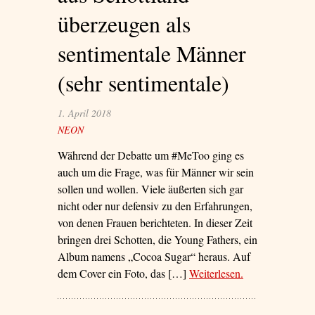
überzeugen als
sentimentale Männer
(sehr sentimentale)
1. April 2018
NEON
Während der Debatte um #MeToo ging es
auch um die Frage, was für Männer wir sein
sollen und wollen. Viele äußerten sich gar
nicht oder nur defensiv zu den Erfahrungen,
von denen Frauen berichteten. In dieser Zeit
bringen drei Schotten, die Young Fathers, ein
Album namens „Cocoa Sugar“ heraus. Auf
dem Cover ein Foto, das […]
Weiterlesen
– ‘Die Young
.
Fathers aus
Schottland