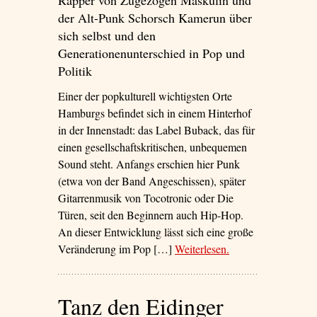
Rapper von Zugezogen Maskulin und
der Alt-Punk Schorsch Kamerun über
sich selbst und den
Generationenunterschied in Pop und
Politik
Einer der popkulturell wichtigsten Orte
Hamburgs befindet sich in einem Hinterhof
in der Innenstadt: das Label Buback, das für
einen gesellschaftskritischen, unbequemen
Sound steht. Anfangs erschien hier Punk
(etwa von der Band Angeschissen), später
Gitarrenmusik von Tocotronic oder Die
Türen, seit den Beginnern auch Hip-Hop.
An dieser Entwicklung lässt sich eine große
Veränderung im Pop […]
Weiterlesen
– ‘„Wir haben eine
.
Verwandtschaft.
Wir haben etwas zu
Tanz den Eidinger
sagen. Wir sind
keine eindeutigen