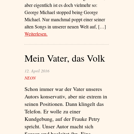
aber eigentlich ist es doch vielmehr so:
George Michael stopped being George
Michael. Nur manchmal poppt einer seiner
alten Songs in unserer neuen Welt auf, […]
Weiterlesen
– ‘Freedom 2016’
.
Mein Vater, das Volk
12. April 2016
NEON
Schon immer war der Vater unseres
Autors konservativ, aber nie extrem in
seinen Positionen. Dann klingelt das
Telefon. Er wolle zu einer
Kundgebung, auf der Frauke Petry
spricht. Unser Autor macht sich
Sorgen und begleitet ihn. Eine