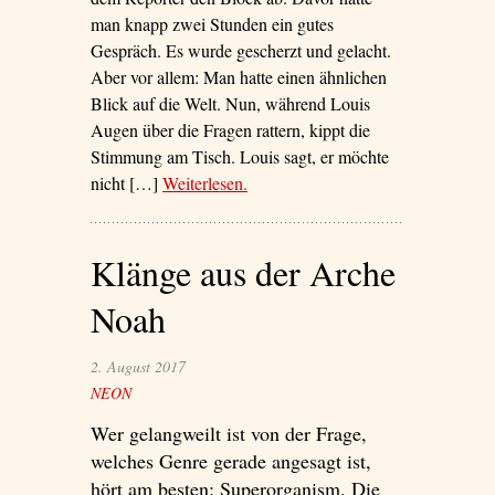
man knapp zwei Stunden ein gutes
Gespräch. Es wurde gescherzt und gelacht.
Aber vor allem: Man hatte einen ähnlichen
Blick auf die Welt. Nun, während Louis
Augen über die Fragen rattern, kippt die
Stimmung am Tisch. Louis sagt, er möchte
nicht […]
Weiterlesen
– ‘Verachtet, verletzt, verehrt’
.
Klänge aus der Arche
Noah
2. August 2017
NEON
Wer gelangweilt ist von der Frage,
welches Genre gerade angesagt ist,
hört am besten: Superorganism. Die