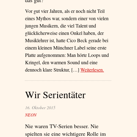
das gut?
Vor gut vier Jahren, als er noch nicht Teil
eines Mythos war, sondern einer von vielen
jungen Musikern, die viel Talent und
glücklicherweise einen Onkel haben, der
Musiklehrer ist, hatte Cico Beck gerade bei
einem kleinen Münchner Label seine erste
Platte aufgenommen: Man hörte Loops und
Kringel, den warmen Sound und eine
dennoch klare Struktur, […]
Weiterlesen
– ‘Zurück in die
.
Zukunft!’
Wir Serientäter
16. Oktober 2015
NEON
Nie waren TV-Serien besser. Nie
spielten sie eine wichtigere Rolle im