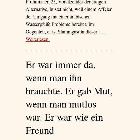
Frohnmaier, 25, Vorsitzender der Jungen
Alternative, hustet nicht, weil einem AfDler
der Umgang mit einer arabischen
Wasserpfeife Probleme bereitet. Im
Gegenteil, er ist Stammgast in dieser […]
Weiterlesen
– ‘Auf ein Glas mit … Markus Frohnmaier,
.
AfD’
Er war immer da,
wenn man ihn
brauchte. Er gab Mut,
wenn man mutlos
war. Er war wie ein
Freund